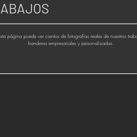
RABAJOS
sta página puede ver cientos de fotografías reales de nuestros trab
banderas empresariales y personalizadas.
Bandera EF Education First
Bandera Yorkín School
-
-
Bandera
Tamaño
200
100
cm
cm
x
x
120
60
cm
cm