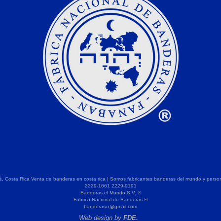
, Costa Rica Venta de banderas en costa rica | Somos fabricantes banderas del mundo y perso
2229-1661 2229-9191
Banderas el Mundo S.V. ®
Fabrica Nacional de Banderas ®
banderascr@gmail.com
Web design by
FDE.