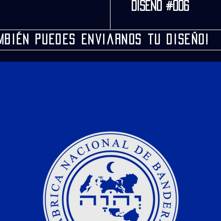
Diseño #006
mbién Puedes enviarnos tu diseño!